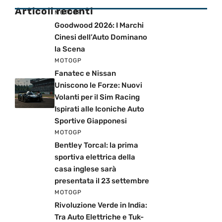
Articoli recenti
MOTOGP
Goodwood 2026: I Marchi
Cinesi dell’Auto Dominano
la Scena
MOTOGP
Fanatec e Nissan
Uniscono le Forze: Nuovi
Volanti per il Sim Racing
Ispirati alle Iconiche Auto
Sportive Giapponesi
MOTOGP
Bentley Torcal: la prima
sportiva elettrica della
casa inglese sarà
presentata il 23 settembre
MOTOGP
Rivoluzione Verde in India:
Tra Auto Elettriche e Tuk-