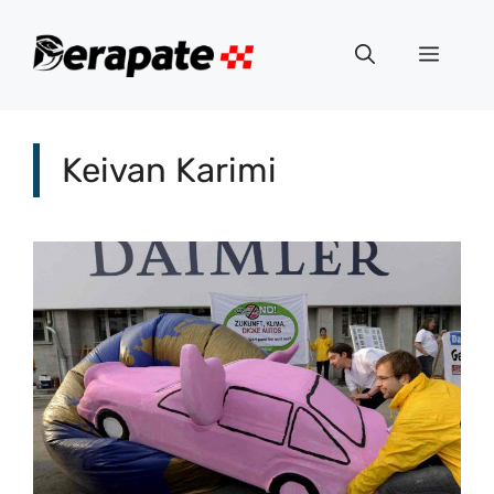
Vai
al
Menu
contenuto
Keivan Karimi