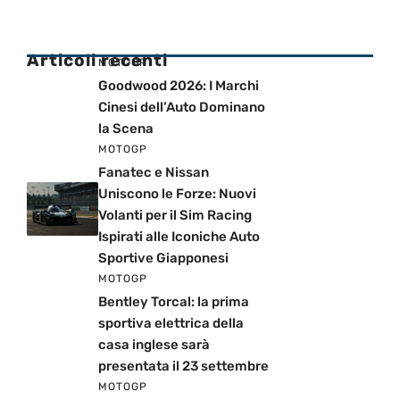
Articoli recenti
MOTOGP
Goodwood 2026: I Marchi
Cinesi dell’Auto Dominano
la Scena
MOTOGP
Fanatec e Nissan
Uniscono le Forze: Nuovi
Volanti per il Sim Racing
Ispirati alle Iconiche Auto
Sportive Giapponesi
MOTOGP
Bentley Torcal: la prima
sportiva elettrica della
casa inglese sarà
presentata il 23 settembre
MOTOGP