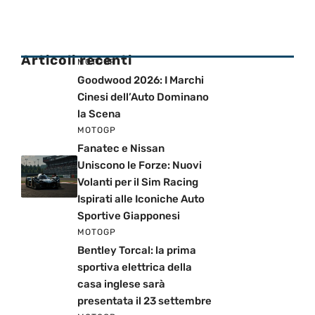
Articoli recenti
MOTOGP
Goodwood 2026: I Marchi
Cinesi dell’Auto Dominano
la Scena
MOTOGP
Fanatec e Nissan
Uniscono le Forze: Nuovi
Volanti per il Sim Racing
Ispirati alle Iconiche Auto
Sportive Giapponesi
MOTOGP
Bentley Torcal: la prima
sportiva elettrica della
casa inglese sarà
presentata il 23 settembre