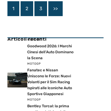
1
2
3
>>
Articoli recenti
MOTOGP
Goodwood 2026: I Marchi
Cinesi dell’Auto Dominano
la Scena
MOTOGP
Fanatec e Nissan
Uniscono le Forze: Nuovi
Volanti per il Sim Racing
Ispirati alle Iconiche Auto
Sportive Giapponesi
MOTOGP
Bentley Torcal: la prima