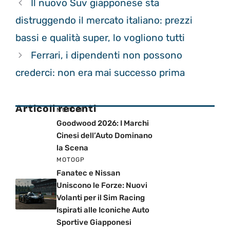
Il nuovo Suv giapponese sta
distruggendo il mercato italiano: prezzi
bassi e qualità super, lo vogliono tutti
Ferrari, i dipendenti non possono
crederci: non era mai successo prima
Articoli recenti
MOTOGP
Goodwood 2026: I Marchi
Cinesi dell’Auto Dominano
la Scena
MOTOGP
Fanatec e Nissan
Uniscono le Forze: Nuovi
Volanti per il Sim Racing
Ispirati alle Iconiche Auto
Sportive Giapponesi