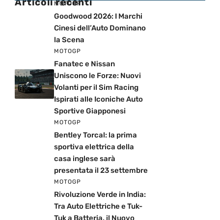
Articoli recenti
MOTOGP
Goodwood 2026: I Marchi
Cinesi dell’Auto Dominano
la Scena
MOTOGP
Fanatec e Nissan
Uniscono le Forze: Nuovi
Volanti per il Sim Racing
Ispirati alle Iconiche Auto
Sportive Giapponesi
MOTOGP
Bentley Torcal: la prima
sportiva elettrica della
casa inglese sarà
presentata il 23 settembre
MOTOGP
Rivoluzione Verde in India:
Tra Auto Elettriche e Tuk-
Tuk a Batteria, il Nuovo