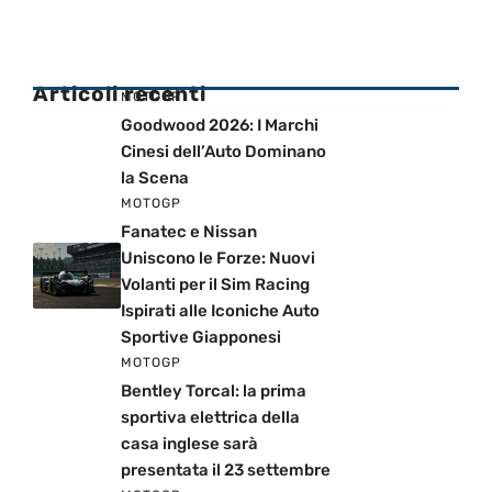
Articoli recenti
MOTOGP
Goodwood 2026: I Marchi
Cinesi dell’Auto Dominano
la Scena
MOTOGP
Fanatec e Nissan
Uniscono le Forze: Nuovi
Volanti per il Sim Racing
Ispirati alle Iconiche Auto
Sportive Giapponesi
MOTOGP
Bentley Torcal: la prima
sportiva elettrica della
casa inglese sarà
presentata il 23 settembre