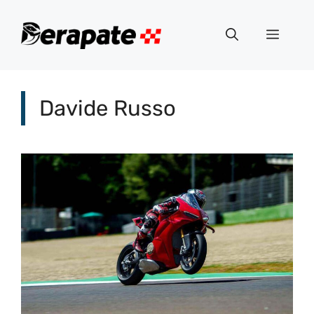
Vai
al
Menu
contenuto
Davide Russo