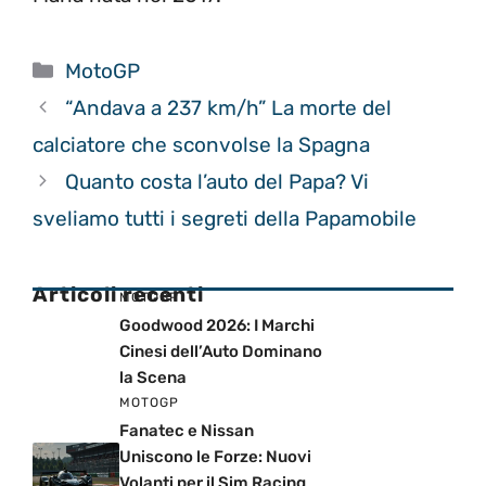
Categorie
MotoGP
“Andava a 237 km/h” La morte del
calciatore che sconvolse la Spagna
Quanto costa l’auto del Papa? Vi
sveliamo tutti i segreti della Papamobile
Articoli recenti
MOTOGP
Goodwood 2026: I Marchi
Cinesi dell’Auto Dominano
la Scena
MOTOGP
Fanatec e Nissan
Uniscono le Forze: Nuovi
Volanti per il Sim Racing