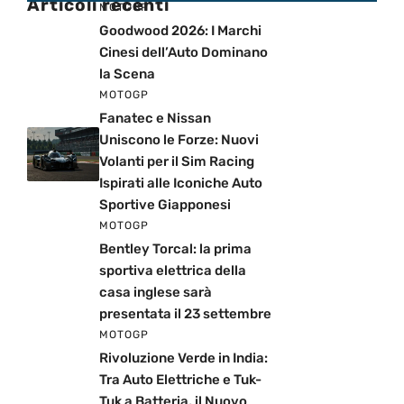
Articoli recenti
MOTOGP
Goodwood 2026: I Marchi
Cinesi dell’Auto Dominano
la Scena
MOTOGP
Fanatec e Nissan
Uniscono le Forze: Nuovi
Volanti per il Sim Racing
Ispirati alle Iconiche Auto
Sportive Giapponesi
MOTOGP
Bentley Torcal: la prima
sportiva elettrica della
casa inglese sarà
presentata il 23 settembre
MOTOGP
Rivoluzione Verde in India:
Tra Auto Elettriche e Tuk-
Tuk a Batteria, il Nuovo