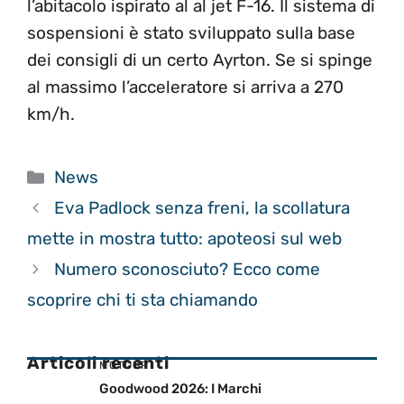
l’abitacolo ispirato al al jet F-16. Il sistema di
sospensioni è stato sviluppato sulla base
dei consigli di un certo Ayrton. Se si spinge
al massimo l’acceleratore si arriva a 270
km/h.
Categorie
News
Eva Padlock senza freni, la scollatura
mette in mostra tutto: apoteosi sul web
Numero sconosciuto? Ecco come
scoprire chi ti sta chiamando
Articoli recenti
MOTOGP
Goodwood 2026: I Marchi