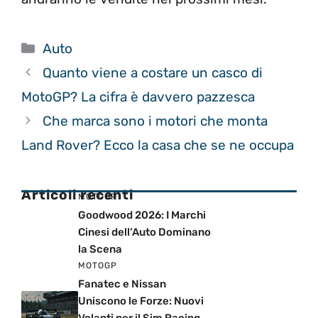
Categorie
Auto
Quanto viene a costare un casco di
MotoGP? La cifra è davvero pazzesca
Che marca sono i motori che monta
Land Rover? Ecco la casa che se ne occupa
Articoli recenti
MOTOGP
Goodwood 2026: I Marchi
Cinesi dell’Auto Dominano
la Scena
MOTOGP
Fanatec e Nissan
Uniscono le Forze: Nuovi
Volanti per il Sim Racing