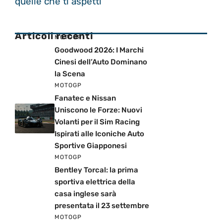
quelle che ti aspetti
Articoli recenti
MOTOGP
Goodwood 2026: I Marchi
Cinesi dell’Auto Dominano
la Scena
MOTOGP
Fanatec e Nissan
Uniscono le Forze: Nuovi
Volanti per il Sim Racing
Ispirati alle Iconiche Auto
Sportive Giapponesi
MOTOGP
Bentley Torcal: la prima
sportiva elettrica della
casa inglese sarà
presentata il 23 settembre
MOTOGP