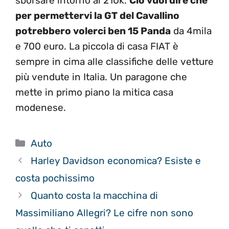
sborsare intorno ai 210k.
Ciò vuol dire che
per permettervi la GT del Cavallino
potrebbero volerci ben 15 Panda
da 4mila
e 700 euro. La piccola di casa FIAT è
sempre in cima alle classifiche delle vetture
più vendute in Italia. Un paragone che
mette in primo piano la mitica casa
modenese.
Categorie
Auto
Harley Davidson economica? Esiste e
costa pochissimo
Quanto costa la macchina di
Massimiliano Allegri? Le cifre non sono