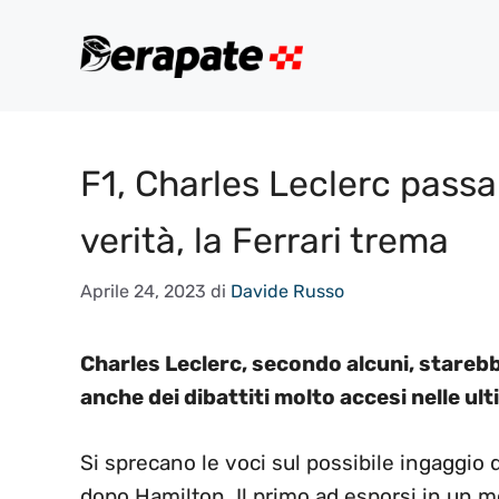
Vai
al
contenuto
F1, Charles Leclerc passa
verità, la Ferrari trema
Aprile 24, 2023
di
Davide Russo
Charles Leclerc, secondo alcuni, stare
anche dei dibattiti molto accesi nelle ult
Si sprecano le voci sul possibile ingaggio 
dopo Hamilton. Il primo ad esporsi in un m