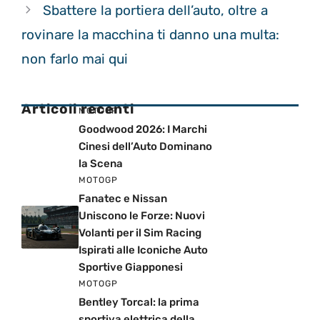
Sbattere la portiera dell’auto, oltre a
rovinare la macchina ti danno una multa:
non farlo mai qui
Articoli recenti
MOTOGP
Goodwood 2026: I Marchi
Cinesi dell’Auto Dominano
la Scena
MOTOGP
Fanatec e Nissan
Uniscono le Forze: Nuovi
Volanti per il Sim Racing
Ispirati alle Iconiche Auto
Sportive Giapponesi
MOTOGP
Bentley Torcal: la prima
sportiva elettrica della