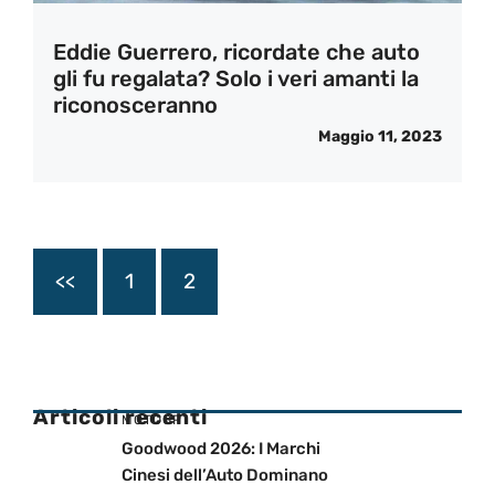
Eddie Guerrero, ricordate che auto
gli fu regalata? Solo i veri amanti la
riconosceranno
Maggio 11, 2023
<<
1
2
Articoli recenti
MOTOGP
Goodwood 2026: I Marchi
Cinesi dell’Auto Dominano