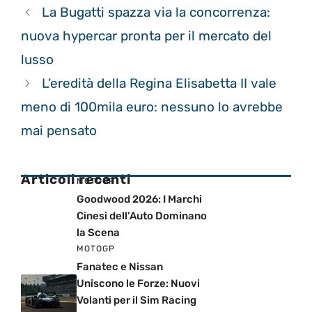
La Bugatti spazza via la concorrenza:
nuova hypercar pronta per il mercato del
lusso
L’eredità della Regina Elisabetta II vale
meno di 100mila euro: nessuno lo avrebbe
mai pensato
Articoli recenti
MOTOGP
Goodwood 2026: I Marchi
Cinesi dell’Auto Dominano
la Scena
MOTOGP
Fanatec e Nissan
Uniscono le Forze: Nuovi
Volanti per il Sim Racing