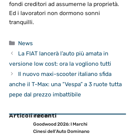
fondi creditori ad assumerne la proprietà.
Ed i lavoratori non dormono sonni
tranquilli.
Categorie
News
La FIAT lancerà l’auto più amata in
versione low cost: ora la vogliono tutti
Il nuovo maxi-scooter italiano sfida
anche il T-Max: una “Vespa” a 3 ruote tutta
pepe dal prezzo imbattibile
Articoli recenti
MOTOGP
Goodwood 2026: I Marchi
Cinesi dell’Auto Dominano