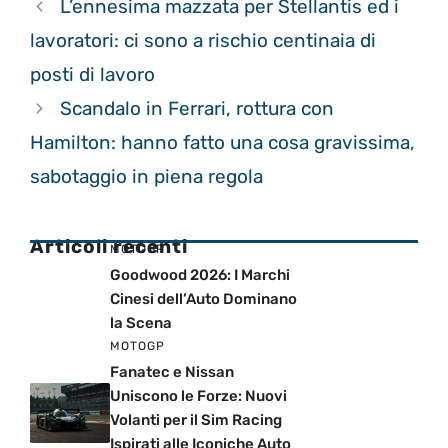
L’ennesima mazzata per Stellantis ed i
lavoratori: ci sono a rischio centinaia di
posti di lavoro
Scandalo in Ferrari, rottura con
Hamilton: hanno fatto una cosa gravissima,
sabotaggio in piena regola
Articoli recenti
MOTOGP
Goodwood 2026: I Marchi
Cinesi dell’Auto Dominano
la Scena
MOTOGP
Fanatec e Nissan
Uniscono le Forze: Nuovi
Volanti per il Sim Racing
Ispirati alle Iconiche Auto