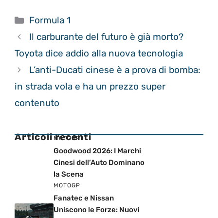
Categorie
Formula 1
Il carburante del futuro è già morto?
Toyota dice addio alla nuova tecnologia
L’anti-Ducati cinese è a prova di bomba:
in strada vola e ha un prezzo super
contenuto
Articoli recenti
MOTOGP
Goodwood 2026: I Marchi
Cinesi dell’Auto Dominano
la Scena
MOTOGP
Fanatec e Nissan
Uniscono le Forze: Nuovi