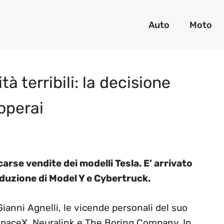
Auto
Moto
tà terribili: la decisione
 operai
carse vendite dei modelli Tesla. E’ arrivato
oduzione di Model Y e Cybertruck.
ianni Agnelli, le vicende personali del suo
 SpaceX, Neuralink e The Boring Company. In