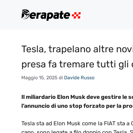
Vai
al
contenuto
Tesla, trapelano altre novi
presa fa tremare tutti gli
Maggio 15, 2025
di
Davide Russo
Il miliardario Elon Musk deve gestire le s
l’annuncio di uno stop forzato per la pr
Tesla sta ad Elon Musk come la FIAT sta a G
capo, sono legate a filo doppio con Tesla,