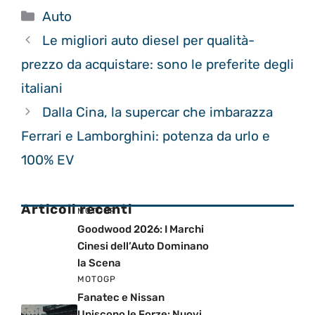
Categorie
Auto
Le migliori auto diesel per qualità-
prezzo da acquistare: sono le preferite degli
italiani
Dalla Cina, la supercar che imbarazza
Ferrari e Lamborghini: potenza da urlo e
100% EV
Articoli recenti
MOTOGP
Goodwood 2026: I Marchi
Cinesi dell’Auto Dominano
la Scena
MOTOGP
Fanatec e Nissan
Uniscono le Forze: Nuovi