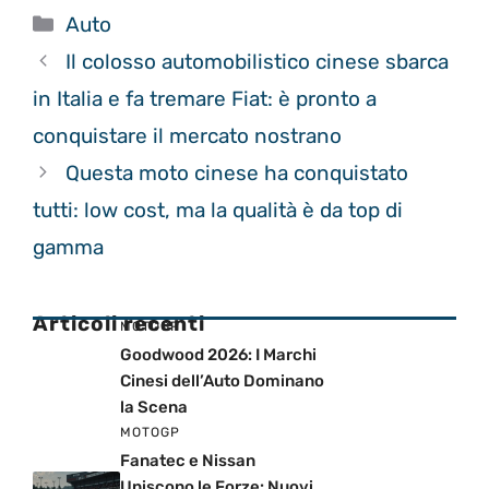
Categorie
Auto
Il colosso automobilistico cinese sbarca
in Italia e fa tremare Fiat: è pronto a
conquistare il mercato nostrano
Questa moto cinese ha conquistato
tutti: low cost, ma la qualità è da top di
gamma
Articoli recenti
MOTOGP
Goodwood 2026: I Marchi
Cinesi dell’Auto Dominano
la Scena
MOTOGP
Fanatec e Nissan
Uniscono le Forze: Nuovi