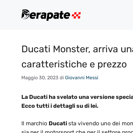
Vai
al
contenuto
Ducati Monster, arriva un
caratteristiche e prezzo
Maggio 30, 2023
di
Giovanni Messi
La Ducati ha svelato una versione special
Ecco tutti i dettagli su di lei.
Il marchio
Ducati
sta vivendo uno dei momen
sia per il motorsport che per il settore pro