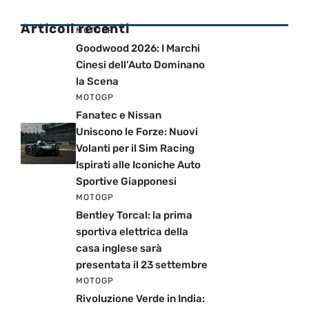
Articoli recenti
MOTOGP
Goodwood 2026: I Marchi
Cinesi dell’Auto Dominano
la Scena
MOTOGP
Fanatec e Nissan
Uniscono le Forze: Nuovi
Volanti per il Sim Racing
Ispirati alle Iconiche Auto
Sportive Giapponesi
MOTOGP
Bentley Torcal: la prima
sportiva elettrica della
casa inglese sarà
presentata il 23 settembre
MOTOGP
Rivoluzione Verde in India: