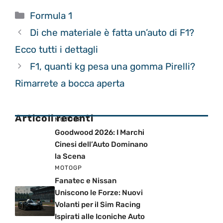
Categorie
Formula 1
Di che materiale è fatta un’auto di F1?
Ecco tutti i dettagli
F1, quanti kg pesa una gomma Pirelli?
Rimarrete a bocca aperta
Articoli recenti
MOTOGP
Goodwood 2026: I Marchi
Cinesi dell’Auto Dominano
la Scena
MOTOGP
Fanatec e Nissan
Uniscono le Forze: Nuovi
Volanti per il Sim Racing
Ispirati alle Iconiche Auto