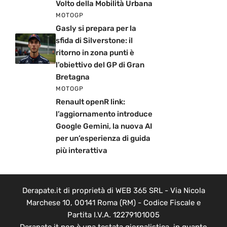
Volto della Mobilità Urbana
MOTOGP
Gasly si prepara per la
sfida di Silverstone: il
ritorno in zona punti è
l’obiettivo del GP di Gran
Bretagna
MOTOGP
Renault openR link:
l’aggiornamento introduce
Google Gemini, la nuova AI
per un’esperienza di guida
più interattiva
Derapate.it di proprietà di WEB 365 SRL - Via Nicola
Marchese 10, 00141 Roma (RM) - Codice Fiscale e
Partita I.V.A. 12279101005
Derapate.it non è una testata giornalistica, in quanto