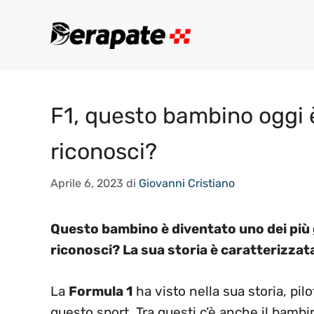
Vai
al
contenuto
F1, questo bambino oggi è
riconosci?
Aprile 6, 2023
di
Giovanni Cristiano
Questo bambino è diventato uno dei più gr
riconosci? La sua storia è caratterizzat
La
Formula 1
ha visto nella sua storia, pil
questo sport. Tra questi c’è anche il bambin