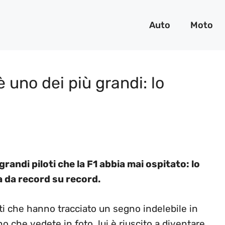
Auto
Moto
 uno dei più grandi: lo
andi piloti che la F1 abbia mai ospitato: lo
a da record su record.
oti che hanno tracciato un segno indelebile in
o che vedete in foto, lui è riuscito a diventare