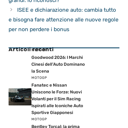
grandi: lo riconosci?
ISEE e dichiarazione auto: cambia tutto
e bisogna fare attenzione alle nuove regole
per non perdere i bonus
Articoli recenti
MOTOGP
Goodwood 2026: I Marchi
Cinesi dell’Auto Dominano
la Scena
MOTOGP
Fanatec e Nissan
Uniscono le Forze: Nuovi
Volanti per il Sim Racing
Ispirati alle Iconiche Auto
Sportive Giapponesi
MOTOGP
Bentley Torcal: la prima