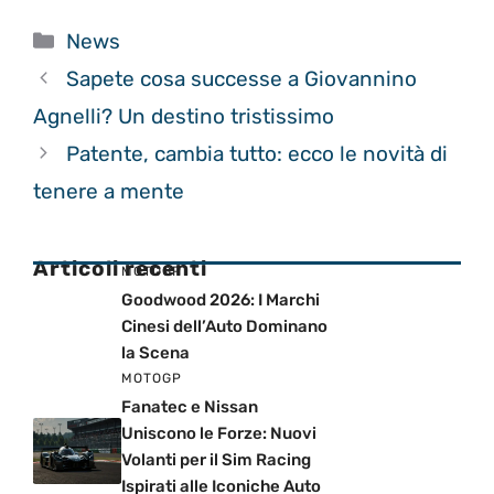
Categorie
News
Sapete cosa successe a Giovannino
Agnelli? Un destino tristissimo
Patente, cambia tutto: ecco le novità di
tenere a mente
Articoli recenti
MOTOGP
Goodwood 2026: I Marchi
Cinesi dell’Auto Dominano
la Scena
MOTOGP
Fanatec e Nissan
Uniscono le Forze: Nuovi
Volanti per il Sim Racing
Ispirati alle Iconiche Auto