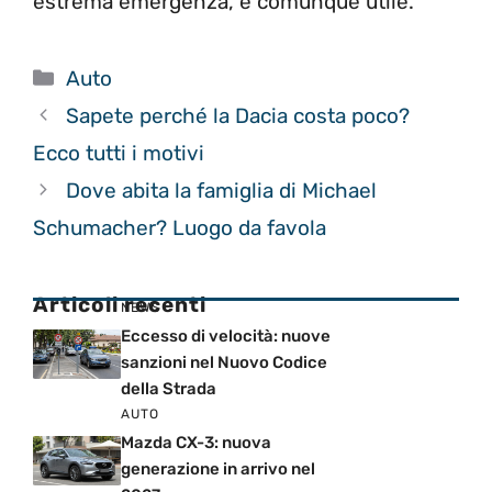
estrema emergenza, è comunque utile.
Categorie
Auto
Sapete perché la Dacia costa poco?
Ecco tutti i motivi
Dove abita la famiglia di Michael
Schumacher? Luogo da favola
Articoli recenti
NEWS
Eccesso di velocità: nuove
sanzioni nel Nuovo Codice
della Strada
AUTO
Mazda CX-3: nuova
generazione in arrivo nel