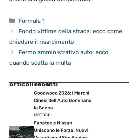
Categorie
Formula 1
Fondo vittime della strada: ecco come
chiedere il risarcimento
Fermo amministrativo auto: ecco
quando scatta la multa
Articoli recenti
MOTOGP
Goodwood 2026: I Marchi
Cinesi dell’Auto Dominano
la Scena
MOTOGP
Fanatec e Nissan
Uniscono le Forze: Nuovi
Volanti per il Sim Racing