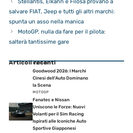
Stellantis, Elkann e Filosa provano a
salvare FIAT, Jeep e tutti gli altri marchi:
spunta un asso nella manica
MotoGP, nulla da fare per il pilota:
salterà tantissime gare
Articoli recenti
MOTOGP
Goodwood 2026: I Marchi
Cinesi dell’Auto Dominano
la Scena
MOTOGP
Fanatec e Nissan
Uniscono le Forze: Nuovi
Volanti per il Sim Racing
Ispirati alle Iconiche Auto
Sportive Giapponesi