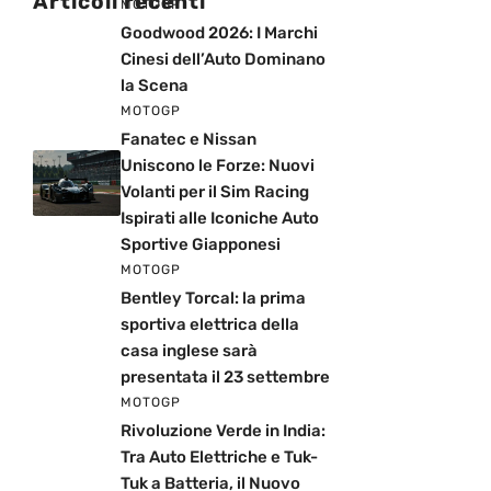
Articoli recenti
MOTOGP
Goodwood 2026: I Marchi
Cinesi dell’Auto Dominano
la Scena
MOTOGP
Fanatec e Nissan
Uniscono le Forze: Nuovi
Volanti per il Sim Racing
Ispirati alle Iconiche Auto
Sportive Giapponesi
MOTOGP
Bentley Torcal: la prima
sportiva elettrica della
casa inglese sarà
presentata il 23 settembre
MOTOGP
Rivoluzione Verde in India:
Tra Auto Elettriche e Tuk-
Tuk a Batteria, il Nuovo