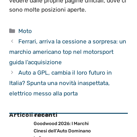
vedere dalle proprie pagine ufficiali, dove ci
sono molte posizioni aperte.
Categorie
Moto
Ferrari, arriva la cessione a sorpresa: un
marchio americano top nel motorsport
guida l’acquisizione
Auto a GPL, cambia il loro futuro in
Italia? Spunta una novità inaspettata,
elettrico messo alla porta
Articoli recenti
MOTOGP
Goodwood 2026: I Marchi
Cinesi dell’Auto Dominano