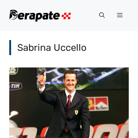
Vai
al
Menu
contenuto
Sabrina Uccello