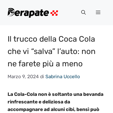
Vai
al
Menu
contenuto
Il trucco della Coca Cola
che vi “salva” l’auto: non
ne farete più a meno
Marzo 9, 2024
di
Sabrina Uccello
La Cola-Cola non è soltanto una bevanda
rinfrescante e deliziosa da
accompagnare ad alcuni cibi, bensì può