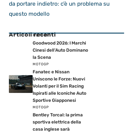
da portare indietro: c’è un problema su
questo modello
Articoli recenti
MOTOGP
Goodwood 2026: I Marchi
Cinesi dell’Auto Dominano
la Scena
MOTOGP
Fanatec e Nissan
Uniscono le Forze: Nuovi
Volanti per il Sim Racing
Ispirati alle Iconiche Auto
Sportive Giapponesi
MOTOGP
Bentley Torcal: la prima
sportiva elettrica della
casa inglese sarà