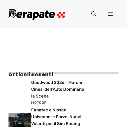
Vai
al
Menu
contenuto
Articoli recenti
MOTOGP
Goodwood 2026: I Marchi
Cinesi dell’Auto Dominano
la Scena
MOTOGP
Fanatec e Nissan
Uniscono le Forze: Nuovi
Volanti per il Sim Racing