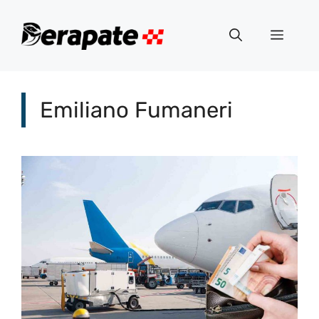
Vai
al
Menu
contenuto
Emiliano Fumaneri