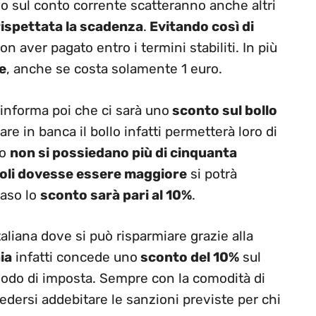
lo sul conto corrente scatteranno anche altri
ispettata la scadenza
.
Evitando così di
n aver pagato entro i termini stabiliti. In più
e
, anche se costa solamente 1 euro.
informa poi che ci sarà uno
sconto sul bollo
iare in banca il bollo infatti permetterà loro di
so
non si possiedano più di cinquanta
icoli dovesse essere maggiore
si potrà
caso lo
sconto sarà pari al 10%
.
aliana dove si può risparmiare grazie alla
ia
infatti concede uno
sconto del 10%
sul
iodo di imposta. Sempre con la comodità di
edersi addebitare le sanzioni previste per chi