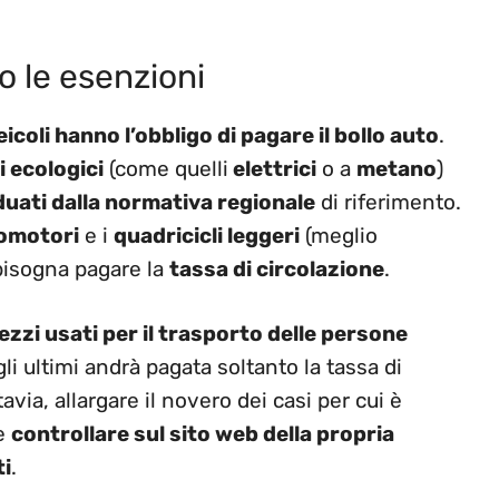
o le esenzioni
eicoli hanno l’obbligo di pagare il bollo auto
.
i ecologici
(come quelli
elettrici
o a
metano
)
duati dalla normativa regionale
di riferimento.
lomotori
e i
quadricicli leggeri
(meglio
 bisogna pagare la
tassa di circolazione
.
zi usati per il trasporto delle persone
gli ultimi andrà pagata soltanto la tassa di
avia, allargare il novero dei casi per cui è
le
controllare sul sito web della propria
ti
.