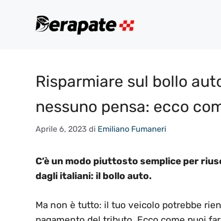
Vai
al
contenuto
Risparmiare sul bollo aut
nessuno pensa: ecco com
Aprile 6, 2023
di
Emiliano Fumaneri
C’è un modo piuttosto semplice per rius
dagli italiani: il bollo auto.
Ma non è tutto: il tuo veicolo potrebbe rien
pagamento del tributo. Ecco come puoi fare 