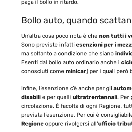
paga il bollo in ritardo.
Bollo auto, quando scattan
Un’altra cosa poco nota è che
non tutti i v
Sono previste infatti
esenzioni
per i mezz
ma soltanto a condizione che siano
indivi
Esenti dal bollo auto ordinario anche i
cic
conosciuti come
minicar
) per i quali però
Infine, l’esenzione c’è anche per gli
automez
disabili
e per quelli
ultratrentennali
. Per 
circolazione. È facoltà di ogni Regione, tutt
prevista l’esenzione. Per cui è consigliabi
Regione
oppure rivolgersi all
’ufficio tribu