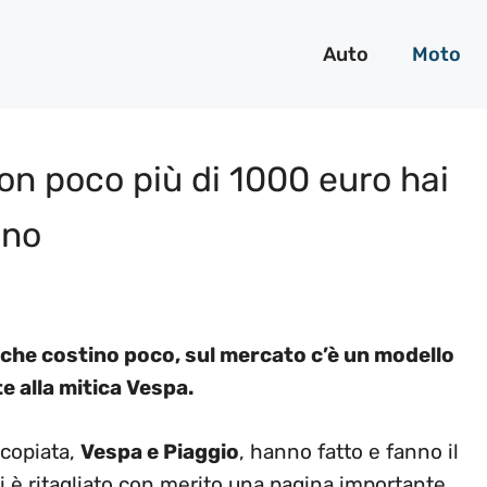
Auto
Moto
on poco più di 1000 euro hai
ano
tà che costino poco, sul mercato c’è un modello
te alla mitica Vespa.
 copiata,
Vespa e Piaggio
, hanno fatto e fanno il
 è ritagliato con merito una pagina importante