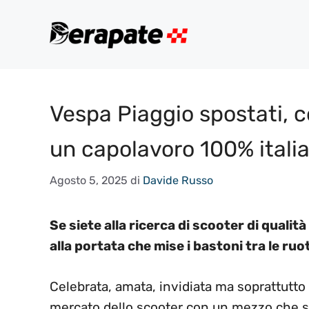
Vai
al
contenuto
Vespa Piaggio spostati, c
un capolavoro 100% itali
Agosto 5, 2025
di
Davide Russo
Se siete alla ricerca di scooter di quali
alla portata che mise i bastoni tra le ruo
Celebrata, amata, invidiata ma soprattutto
mercato dello scooter con un mezzo che si