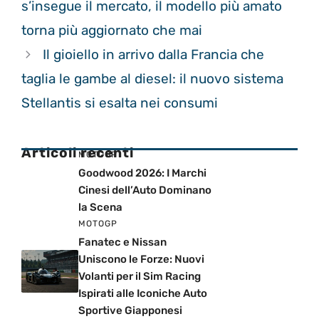
s’insegue il mercato, il modello più amato
torna più aggiornato che mai
Il gioiello in arrivo dalla Francia che
taglia le gambe al diesel: il nuovo sistema
Stellantis si esalta nei consumi
Articoli recenti
MOTOGP
Goodwood 2026: I Marchi
Cinesi dell’Auto Dominano
la Scena
MOTOGP
Fanatec e Nissan
Uniscono le Forze: Nuovi
Volanti per il Sim Racing
Ispirati alle Iconiche Auto
Sportive Giapponesi