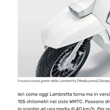
Il nuovo corso green della Lambretta (Media press) Derapa
Ieri come oggi Lambretta torna ma in vers
105 chilometri nel ciclo WMTC. Possono div
lo scooter ad una media di 40 km/h. Per quan