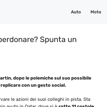
Auto
Moto
r perdonare? Spunta un
artin, dopo le polemiche sul suo possibile
i replicare con un gesto social.
are le azioni dei suoi colleghi in pista. Sta
nio avuto in Qatar, dove si è
rotto 11 costole.