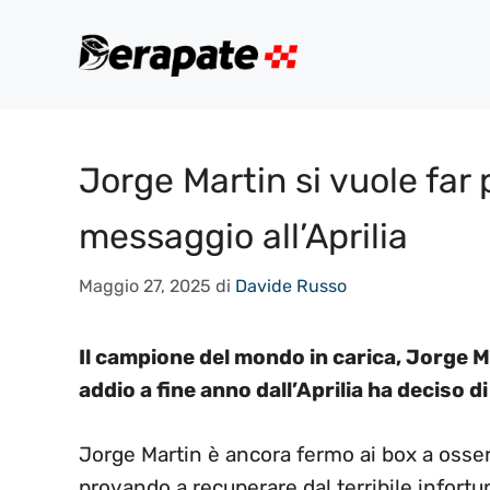
Vai
al
contenuto
Jorge Martin si vuole fa
messaggio all’Aprilia
Maggio 27, 2025
di
Davide Russo
Il campione del mondo in carica, Jorge M
addio a fine anno dall’Aprilia ha deciso d
Jorge Martin è ancora fermo ai box a osserv
provando a recuperare dal terribile infortu