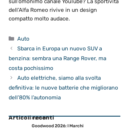
sull’omonimo canale YouTube? La sportività
dell’Alfa Romeo rivive in un design
compatto molto audace.
Categorie
Auto
Sbarca in Europa un nuovo SUV a
benzina: sembra una Range Rover, ma
costa pochissimo
Auto elettriche, siamo alla svolta
definitiva: le nuove batterie che migliorano
dell’80% l’autonomia
Articoli recenti
MOTOGP
Goodwood 2026: I Marchi