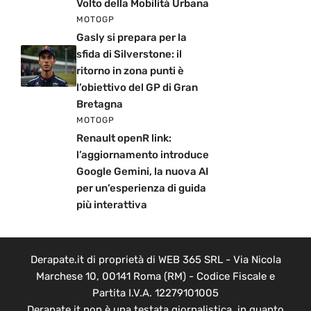
Volto della Mobilità Urbana
MOTOGP
Gasly si prepara per la
sfida di Silverstone: il
ritorno in zona punti è
l’obiettivo del GP di Gran
Bretagna
MOTOGP
Renault openR link:
l’aggiornamento introduce
Google Gemini, la nuova AI
per un’esperienza di guida
più interattiva
Derapate.it di proprietà di WEB 365 SRL - Via Nicola
Marchese 10, 00141 Roma (RM) - Codice Fiscale e
Partita I.V.A. 12279101005
Derapate.it non è una testata giornalistica, in quanto