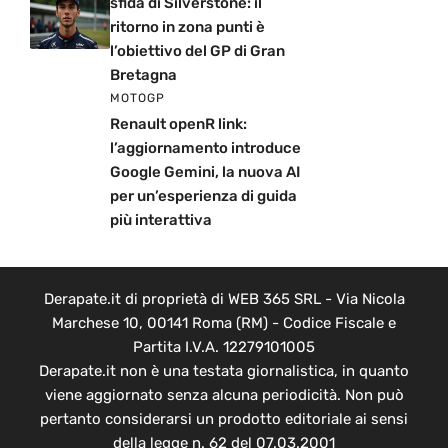
sfida di Silverstone: il
ritorno in zona punti è
l’obiettivo del GP di Gran
Bretagna
MOTOGP
Renault openR link:
l’aggiornamento introduce
Google Gemini, la nuova AI
per un’esperienza di guida
più interattiva
Derapate.it di proprietà di WEB 365 SRL - Via Nicola
Marchese 10, 00141 Roma (RM) - Codice Fiscale e
Partita I.V.A. 12279101005
Derapate.it non è una testata giornalistica, in quanto
viene aggiornato senza alcuna periodicità. Non può
pertanto considerarsi un prodotto editoriale ai sensi
della legge n. 62 del 07.03.2001