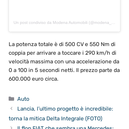
Un post condiviso da Modena Automobili (@modena_automobili)
La potenza totale è di 500 CV e 550 Nm di
coppia per arrivare a toccare i 290 km/h di
velocità massima con una accelerazione da
0 a 100 in 5 secondi netti. Il prezzo parte da
600.000 euro circa.
Categorie
Auto
Lancia, l’ultimo progetto è incredibile:
torna la mitica Delta Integrale (FOTO)
Il flop FIAT che sembra una Mercedes: