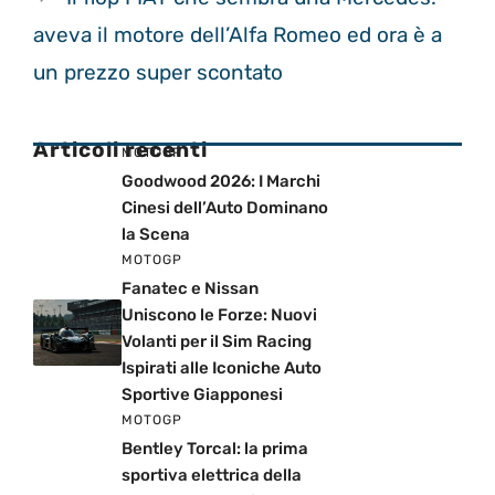
aveva il motore dell’Alfa Romeo ed ora è a
un prezzo super scontato
Articoli recenti
MOTOGP
Goodwood 2026: I Marchi
Cinesi dell’Auto Dominano
la Scena
MOTOGP
Fanatec e Nissan
Uniscono le Forze: Nuovi
Volanti per il Sim Racing
Ispirati alle Iconiche Auto
Sportive Giapponesi
MOTOGP
Bentley Torcal: la prima
sportiva elettrica della