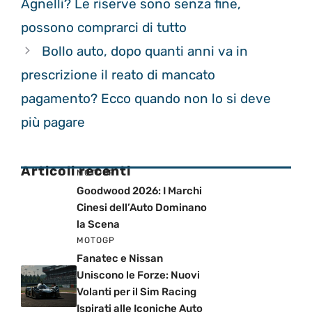
Agnelli? Le riserve sono senza fine,
possono comprarci di tutto
Bollo auto, dopo quanti anni va in
prescrizione il reato di mancato
pagamento? Ecco quando non lo si deve
più pagare
Articoli recenti
MOTOGP
Goodwood 2026: I Marchi
Cinesi dell’Auto Dominano
la Scena
MOTOGP
Fanatec e Nissan
Uniscono le Forze: Nuovi
Volanti per il Sim Racing
Ispirati alle Iconiche Auto