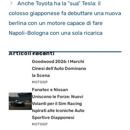
Anche Toyota ha la “sua” Tesla: il
colosso giapponese fa debuttare una nuova
berlina con un motore capace di fare
Napoli-Bologna con una sola ricarica
Articoli recenti
MOTOGP
Goodwood 2026: I Marchi
Cinesi dell’Auto Dominano
la Scena
MOTOGP
Fanatec e Nissan
Uniscono le Forze: Nuovi
Volanti per il Sim Racing
Ispirati alle Iconiche Auto
Sportive Giapponesi
MOTOGP